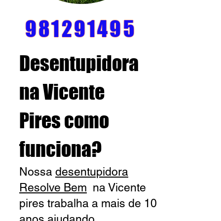
981291495
Desentupidora
na Vicente
Pires
c
omo
funciona?
Nossa
desentupidora
Resolve Bem
na Vicente
pires
trabalha a mais de 10
anos ajudando