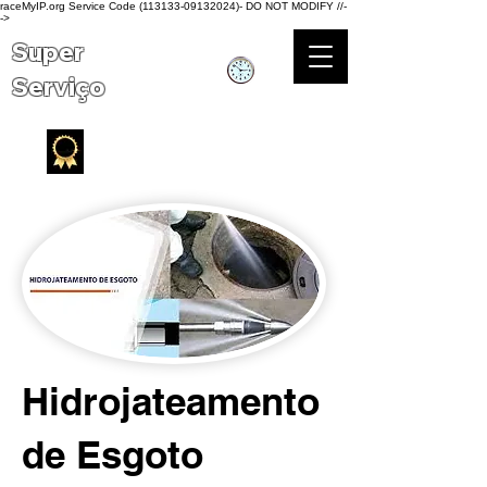
raceMyIP.org Service Code (113133-09132024)- DO NOT MODIFY //-
->
Super
Serviço
Atendimento 24h
Serviço de qualidade
Hidrojateamento
de Esgoto