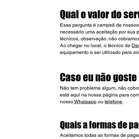
Qual o valor do se
Essa pergunta é campeã de nossos c
necessário uma aceitação por sua p
técnicos, observação: não cobramos
Ao chegar no local, o técnico da
De
equipamento a ser utilizado para so
Caso eu não goste
Não tem problema algum, não cobrare
está aqui na nossa página para con
nosso
Whatsapp
ou
telefone
.
Quais a formas de p
Aceitamos todas as formas de pagamen