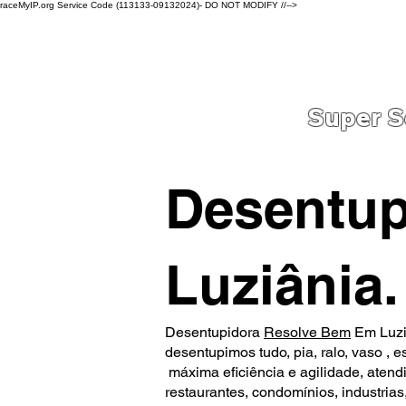
raceMyIP.org Service Code (113133-09132024)- DO NOT MODIFY //-->
Home
Serviços
Blog
contatos
Super S
Desentup
Luziânia.
Desentupidora
Resolve Bem
Em Luz
desentupimos tudo, pia, ralo, vaso , 
máxima eficiência e agilidade, aten
restaurantes, condomínios, industrias