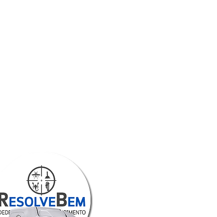
ade
Ligue!
993762260