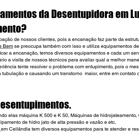
pamentos da Desentupidor
a em Lu
mento?
ção de nossos clientes, pois a encanação faz parte da estrutu
ve Bem
se preocupa também com isso e utiliza equipamentos de 
car a encanação, temos diversos equipamentos e cada um serve
rio a visita de nossos técnicos para avaliar qual a melhor mane
riência tente resolver o problema com entupimento, pois o m
 a tubulação e causando um transtorno maior, entre em contat
desentupimentos.
ndo elas máquina K 500 e K 50, Máquinas de hidrojateamento,
amento de hidro jato de alta pressão e vazão e etc.
m
em Ceilândia tem diversos equipamentos para te atender e res